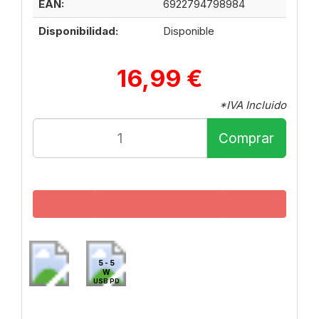
EAN:
6922794798984
Disponibilidad:
Disponible
16,99 €
*IVA Incluido
Comprar
5 - 5
W
USB PD