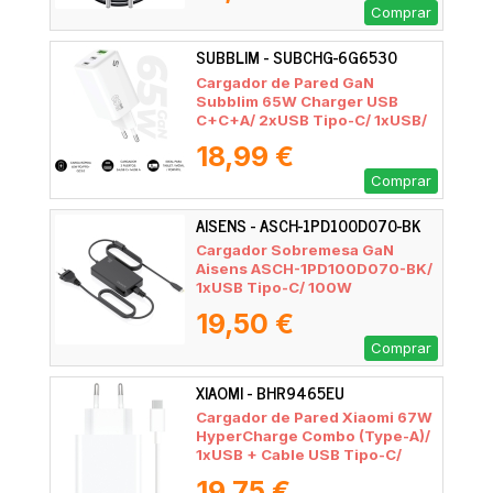
Comprar
SUBBLIM - SUBCHG-6G6530
Cargador de Pared GaN
Subblim 65W Charger USB
C+C+A/ 2xUSB Tipo-C/ 1xUSB/
65W
18,99 €
Comprar
AISENS - ASCH-1PD100D070-BK
Cargador Sobremesa GaN
Aisens ASCH-1PD100D070-BK/
1xUSB Tipo-C/ 100W
19,50 €
Comprar
XIAOMI - BHR9465EU
Cargador de Pared Xiaomi 67W
HyperCharge Combo (Type-A)/
1xUSB + Cable USB Tipo-C/
67W
19,75 €