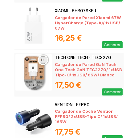
XIAOMI - BHR07SKEU
Cargador de Pared Xiaomi 67W
HyperCharge (Type-A)/ 1xUSB/
67W
16,25 €
Comprar
TECH ONE TECH - TEC2270
Cargador de Pared GaN Tech
One Tech GaN TEC2270/ 1xUSB
Tipo-C/ 1xUSB/ 65W/ Blanco
17,50 €
Comprar
VENTION - FFPB0
Cargador de Coche Vention
FFPB0/ 2xUSB-Tipo C/ 1xUSB/
165W
17,75 €