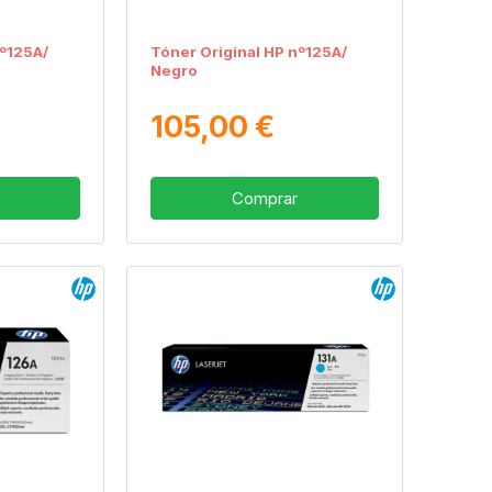
nº125A/
Tóner Original HP nº125A/
Negro
105,00 €
Comprar