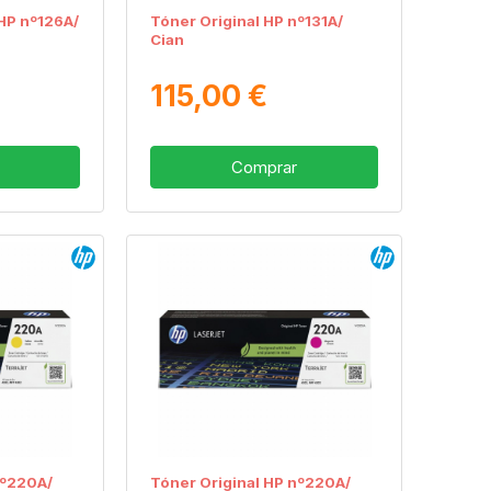
HP nº126A/
Tóner Original HP nº131A/
Cian
115,00 €
Comprar
nº220A/
Tóner Original HP nº220A/