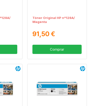
nº128A/
Tóner Original HP nº128A/
Magenta
91,50 €
Comprar