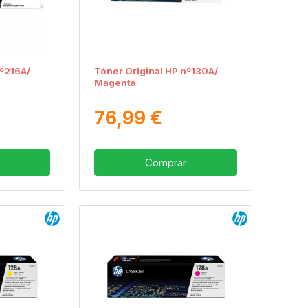
nº216A/
Tóner Original HP nº130A/
Magenta
76,99 €
Comprar