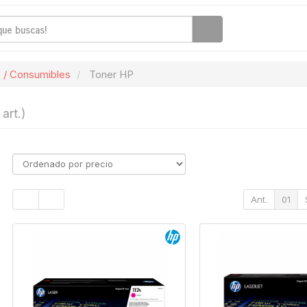
 / Consumibles
Toner HP
 art.)
Ant.
01