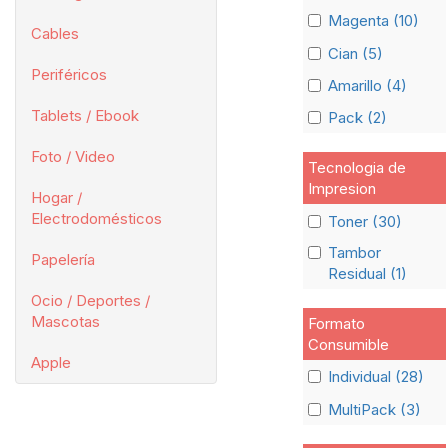
Magenta (10)
Cables
Cian (5)
Periféricos
Amarillo (4)
Tablets / Ebook
Pack (2)
Foto / Video
Tecnologia de
Impresion
Hogar /
Electrodomésticos
Toner (30)
Tambor
Papelería
Residual (1)
Ocio / Deportes /
Mascotas
Formato
Consumible
Apple
Individual (28)
MultiPack (3)