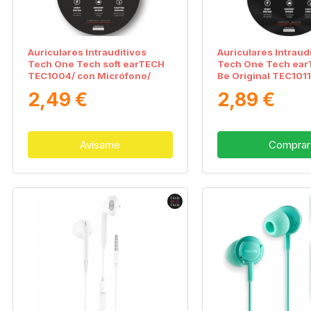
Auriculares Intrauditivos
Auriculares Intraud
Tech One Tech soft earTECH
Tech One Tech ea
TEC1004/ con Micrófono/
Be Original TEC1011
Jack 3.5/ Blancos
Micrófono/ Mini Jac
2,49 €
2,89 €
Blanco y Negro
Avísame
Comprar