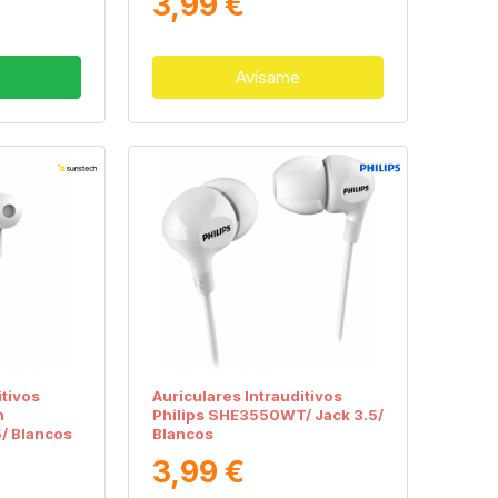
3,99 €
Avísame
itivos
Auriculares Intrauditivos
n
Philips SHE3550WT/ Jack 3.5/
5/ Blancos
Blancos
3,99 €