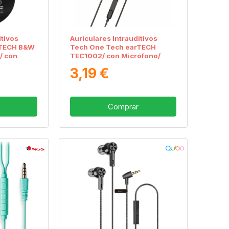
itivos
Auriculares Intrauditivos
rTECH B&W
Tech One Tech earTECH
/ con
TEC1002/ con Micrófono/
k 3.5/
Jack 3.5/ Negros
3,19 €
Comprar