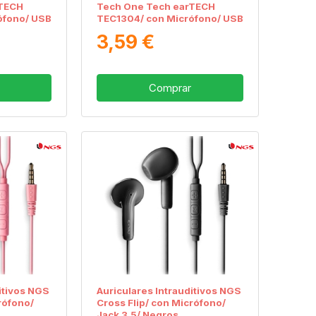
rTECH
Tech One Tech earTECH
ófono/ USB
TEC1304/ con Micrófono/ USB
Tipo-C/ Blancos
3,59 €
Comprar
itivos NGS
Auriculares Intrauditivos NGS
rófono/
Cross Flip/ con Micrófono/
Jack 3.5/ Negros