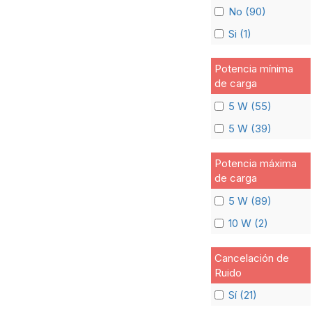
No (90)
Si (1)
Potencia mínima
de carga
5 W (55)
5 W (39)
Potencia máxima
de carga
5 W (89)
10 W (2)
Cancelación de
Ruido
Sí (21)