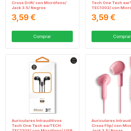
Cross Drift/ con Micrófono/
Tech One Tech ea
Jack 3.5/ Negros
TEC1302/ con Micr
Tipo-C/ Negros
3,59 €
3,59 €
Comprar
Comprar
Auriculares Intrauditivos
Auriculares Intraud
Tech One Tech earTECH
Cross Flip/ con Mic
TEC1305/ con Micrófono/ USB
Jack 3.5/ Rosas