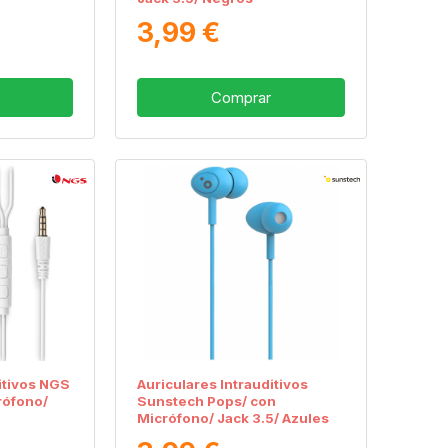
3,99 €
Comprar
itivos NGS
Auriculares Intrauditivos
rófono/
Sunstech Pops/ con
Micrófono/ Jack 3.5/ Azules