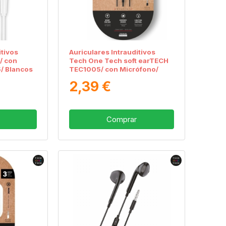
itivos
Auriculares Intrauditivos
/ con
Tech One Tech soft earTECH
5/ Blancos
TEC1005/ con Micrófono/
Jack 3.5/ Negros
2,39 €
Comprar