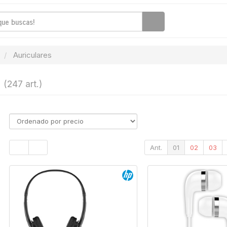
Auriculares
s
(247 art.)
Ant.
01
02
03