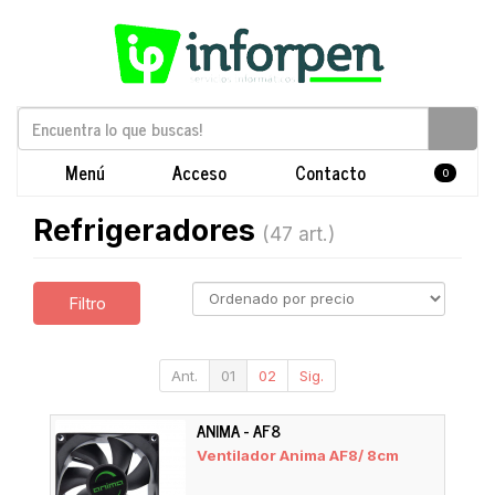
Menú
Acceso
Contacto
0
Refrigeradores
(47 art.)
Filtro
Ant.
01
02
Sig.
ANIMA - AF8
Ventilador Anima AF8/ 8cm