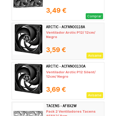
3,49 €
Comprar
ARCTIC - ACFAN00118A
Ventilador Arctic P12/ 12cm/
Negro
3,59 €
Avísame
ARCTIC - ACFAN00130A
Ventilador Arctic P12 Silent/
12cm/ Negro
3,69 €
Avísame
TACENS - AF8X2W
Pack 2 Ventiladores Tacens
AF8X2/ 8cm