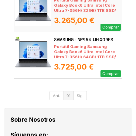
Portátil Gaming Samsung
Galaxy Book6 Ultra Intel Core
Ultra 7-356H/ 32GB/ 1TB SSD/
GeForce RTX 5060/ 16" Táctil/
3.265,00 €
Win11 Pro
Comprar
SAMSUNG - NP964UJH-XG9ES
Portátil Gaming Samsung
Galaxy Book6 Ultra Intel Core
Ultra 7-356H/ 64GB/ 1TB SSD/
GeForce RTX 5070/ 16" Táctil/
3.725,00 €
Win11 Pro
Comprar
Ant.
01
Sig.
Sobre Nosotros
Síguenos en: