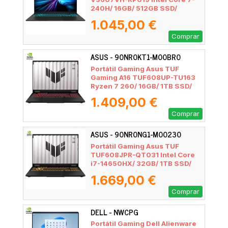
240H/ 16GB/ 512GB SSD/
GeForce RTX 5050/ 16"/ Sin
1.045,00 €
Sistema Operativo
Comprar
ASUS - 90NR0KT1-M00BR0
Portátil Gaming Asus TUF
Gaming A16 TUF608UP-TU163
Ryzen 7 260/ 16GB/ 1TB SSD/
GeForce RTX 5070/ 16"/ Sin
1.409,00 €
Sistema Operativo
Comprar
ASUS - 90NR0NG1-M00230
Portátil Gaming Asus TUF
TUF608JPR-QT031 Intel Core
i7-14650HX/ 32GB/ 1TB SSD/
GeForce RTX 5070/ 16"/ Sin
1.669,00 €
Sistema Operativo
Comprar
DELL - NWCPG
Portátil Gaming Dell Alienware