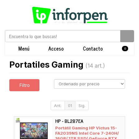
Menú
Acceso
Contacto
0
Portatiles Gaming
(14 art.)
Filtro
Ant.
01
Sig.
HP - BL2B7EA
Portátil Gaming HP Victus 15-
FA2039NS Intel Core 7-240H/
16GB/ 1TB SSD/ GeForce RTX