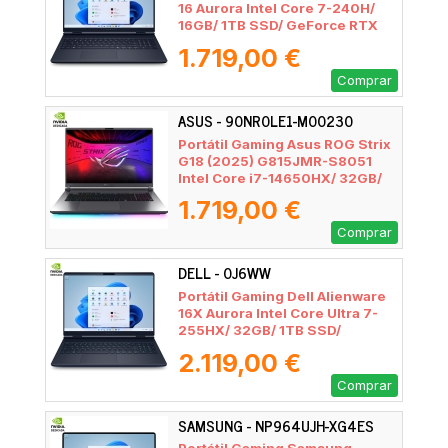
16 Aurora Intel Core 7-240H/
16GB/ 1TB SSD/ GeForce RTX
5060/ 16"/ Win11
1.719,00 €
Comprar
ASUS - 90NR0LE1-M00230
Portátil Gaming Asus ROG Strix
G18 (2025) G815JMR-S8051
Intel Core i7-14650HX/ 32GB/
1TB SSD/ GeForce RTX 5060/
1.719,00 €
18"/ Sin Sistema Operativo
Comprar
DELL - 0J6WW
Portátil Gaming Dell Alienware
16X Aurora Intel Core Ultra 7-
255HX/ 32GB/ 1TB SSD/
GeForce RTX 5060/ 16"/ Win11
2.119,00 €
Comprar
SAMSUNG - NP964UJH-XG4ES