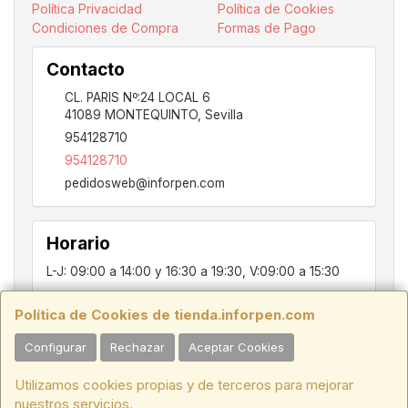
Política Privacidad
Política de Cookies
Condiciones de Compra
Formas de Pago
Contacto
CL. PARIS Nº:24 LOCAL 6
41089
MONTEQUINTO
,
Sevilla
954128710
954128710
pedidosweb@inforpen.com
Horario
L-J: 09:00 a 14:00 y 16:30 a 19:30, V:09:00 a 15:30
Política de Cookies de tienda.inforpen.com
PARIS, 24, LOCAL 6, 41089, Montequinto - Dos Hermanas, SEVILLA,
Configurar
Rechazar
Aceptar Cookies
C.I.F.:ESB91914697 - Tfno.:954128710
Utilizamos cookies propias y de terceros para mejorar
HORARIO INVIERNO:
Lunes a Jueves de 09:00 a 14:00 y de 16:30 a
nuestros servicios.
19:30. Viernes de 09:00 a 15:30.