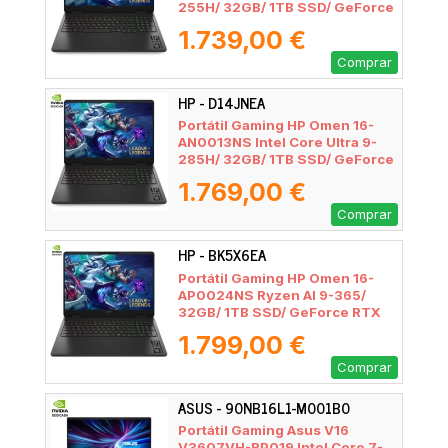
255H/ 32GB/ 1TB SSD/ GeForce
RTX 5070/ 16"/ Sin Sistema
1.739,00 €
Operativo
Comprar
HP - D14JNEA
Portátil Gaming HP Omen 16-
AN0013NS Intel Core Ultra 9-
285H/ 32GB/ 1TB SSD/ GeForce
RTX 5060/ 16"/ Sin Sistema
1.769,00 €
Operativo
Comprar
HP - BK5X6EA
Portátil Gaming HP Omen 16-
AP0024NS Ryzen AI 9-365/
32GB/ 1TB SSD/ GeForce RTX
5070/ 16"/ Sin Sistema
1.799,00 €
Operativo
Comprar
ASUS - 90NB16L1-M001B0
Portátil Gaming Asus V16
V3607VH-RP019 Intel Core 7-