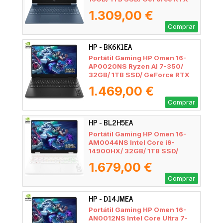
5060/ 15.6"/ Sin Sistema
1.309,00 €
Operativo
Comprar
HP - BK6K1EA
Portátil Gaming HP Omen 16-
AP0020NS Ryzen AI 7-350/
32GB/ 1TB SSD/ GeForce RTX
5060/ 16"/ Sin Sistema
1.469,00 €
Operativo
Comprar
HP - BL2H5EA
Portátil Gaming HP Omen 16-
AM0044NS Intel Core i9-
14900HX/ 32GB/ 1TB SSD/
GeForce RTX 5060/ 16"/ Sin
1.679,00 €
Sistema Operativo
Comprar
HP - D14JMEA
Portátil Gaming HP Omen 16-
AN0012NS Intel Core Ultra 7-