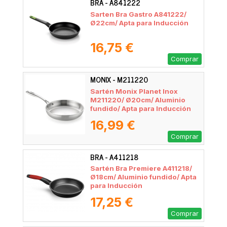
BRA - A841222
Sarten Bra Gastro A841222/
Ø22cm/ Apta para Inducción
16,75 €
Comprar
MONIX - M211220
Sartén Monix Planet Inox
M211220/ Ø20cm/ Aluminio
fundido/ Apta para Inducción
16,99 €
Comprar
BRA - A411218
Sartén Bra Premiere A411218/
Ø18cm/ Aluminio fundido/ Apta
para Inducción
17,25 €
Comprar