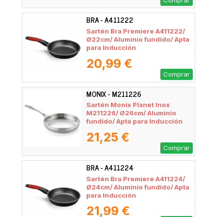
Comprar
BRA - A411222
Sartén Bra Premiere A411222/
Ø22cm/ Aluminio fundido/ Apta
para Inducción
20,99 €
Comprar
MONIX - M211226
Sartén Monix Planet Inox
M211226/ Ø26cm/ Aluminio
fundido/ Apta para Inducción
21,25 €
Comprar
BRA - A411224
Sartén Bra Premiere A411224/
Ø24cm/ Aluminio fundido/ Apta
para Inducción
21,99 €