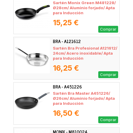
Sartén Monix Green M481228/
Ø28cm/ Aluminio forjado/ Apta
para Inducción
15,25 €
Comprar
BRA - A121612
Sartén Bra Profesional A121612/
24cm/ Acero inoxidable/ Apta
para Inducción
16,25 €
Comprar
BRA - A451226
Sartén Bra Master A451226/
Ø26cm/ Aluminio forjado/ Apta
para Inducción
16,50 €
Comprar
MONIX - M810024