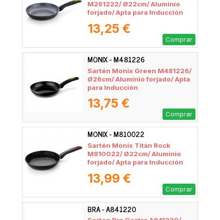
M261222/ Ø22cm/ Aluminio
forjado/ Apta para Inducción
13,25 €
Comprar
MONIX - M481226
Sartén Monix Green M481226/
Ø26cm/ Aluminio forjado/ Apta
para Inducción
13,75 €
Comprar
MONIX - M810022
Sartén Monix Titán Rock
M810022/ Ø22cm/ Aluminio
forjado/ Apta para Inducción
13,99 €
Comprar
BRA - A841220