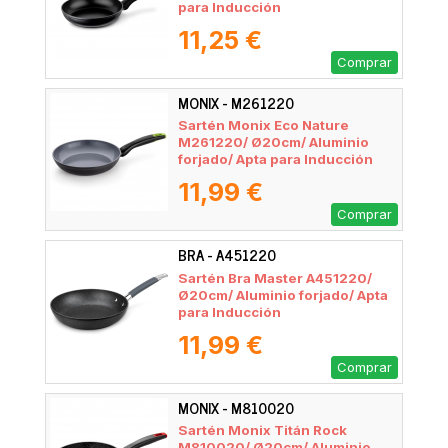
para Inducción
11,25 €
Comprar
MONIX - M261220
Sartén Monix Eco Nature
M261220/ Ø20cm/ Aluminio
forjado/ Apta para Inducción
11,99 €
Comprar
BRA - A451220
Sartén Bra Master A451220/
Ø20cm/ Aluminio forjado/ Apta
para Inducción
11,99 €
Comprar
MONIX - M810020
Sartén Monix Titán Rock
M810020/ Ø20cm/ Aluminio