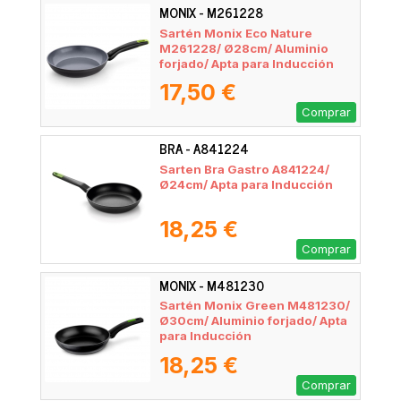
MONIX - M261228
Sartén Monix Eco Nature
M261228/ Ø28cm/ Aluminio
forjado/ Apta para Inducción
17,50 €
Comprar
BRA - A841224
Sarten Bra Gastro A841224/
Ø24cm/ Apta para Inducción
18,25 €
Comprar
MONIX - M481230
Sartén Monix Green M481230/
Ø30cm/ Aluminio forjado/ Apta
para Inducción
18,25 €
Comprar