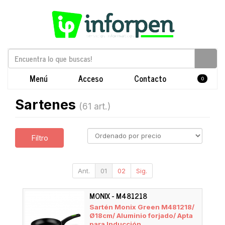
Menú
Acceso
Contacto
0
Sartenes
(61 art.)
Filtro
Ant.
01
02
Sig.
MONIX - M481218
Sartén Monix Green M481218/
Ø18cm/ Aluminio forjado/ Apta
para Inducción