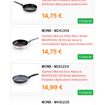
Sarten Bra Gastro A841220/
Ø20cm/ Apta para Inducción
14,75 €
Comprar
MONIX - M241304
Sartén Monix Elite Non Stick
M241304/ Ø20cm/ Acero
Inoxidable/ Apta para Inducción
14,75 €
Comprar
MONIX - M261224
Sartén Monix Eco Nature
M261224/ Ø24cm/ Aluminio
forjado/ Apta para Inducción
14,99 €
Comprar
MONIX - M481228