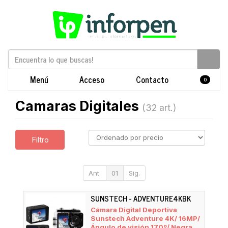
Menú
Acceso
Contacto
0
Camaras Digitales
(32 art.)
Filtro
Ant.
01
Sig.
SUNSTECH - ADVENTURE4KBK
Cámara Digital Deportiva
Sunstech Adventure 4K/ 16MP/
Ángulo de visión 170º/ Negra