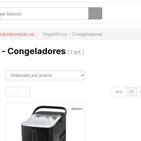
ectrodomésticos
Frigorificos - Congeladores
s - Congeladores
(1 art.)
Ant.
01