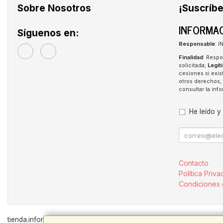
Sobre Nosotros
¡Suscríbe
INFORMAC
Síguenos en:
Responsable
: 
Finalidad
: Respo
solicitada;
Legit
cesiones si exis
otros derechos, 
consultar la in
He leído y
Contacto
Política Priva
Condiciones
tienda.inforpen.com © 2026