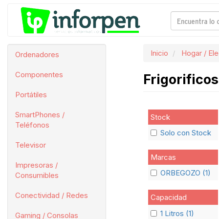
Inicio
Hogar / El
Ordenadores
Componentes
Frigorifico
Portátiles
SmartPhones /
Stock
Teléfonos
Solo con Stock
Televisor
Marcas
Impresoras /
ORBEGOZO (1)
Consumibles
Conectividad / Redes
Capacidad
1 Litros (1)
Gaming / Consolas