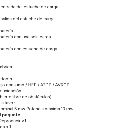
entrada del estuche de carga
salida del estuche de carga
batería
batería con una sola carga
 batería con estuche de carga
mbrica
etooth
bajo consumo / HFP / A2DP / AVRCP
municación
bierto libre de obstáculos)
 altavoz
 nominal 5 mw Potencia máxima 10 mw
l paquete
Reproducir ×1
ga x 1