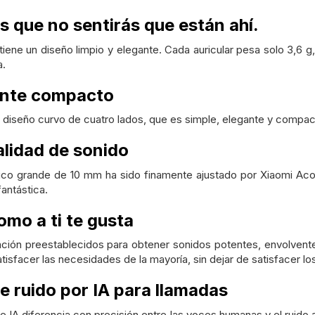
 que no sentirás que están ahí.
iene un diseño limpio y elegante. Cada auricular pesa solo 3,6 g, 
a.
ente compacto
 diseño curvo de cuatro lados, que es simple, elegante y compa
alidad de sonido
ico grande de 10 mm ha sido finamente ajustado por Xiaomi Acou
fantástica.
mo a ti te gusta
ión preestablecidos para obtener sonidos potentes, envolventes
atisfacer las necesidades de la mayoría, sin dejar de satisfacer lo
 ruido por IA para llamadas
de IA diferencia con precisión entre las voces humanas y el ruido