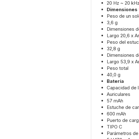
20 Hz ~ 20 kH
Dimensiones 
Peso de un solo
3,6 g
Dimensiones de
Largo 20,6 x A
Peso del estuc
32,8 g
Dimensiones d
Largo 53,9 x A
Peso total
40,0 g
Batería
Capacidad de l
Auriculares
57 mAh
Estuche de ca
600 mAh
Puerto de carg
TIPO C
Parámetros de 