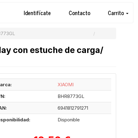
Identifícate
Contacto
Carrito
8773GL
lay con estuche de carga/
arca:
XIAOMI
/N:
BHR8773GL
AN:
6941812791271
isponibilidad:
Disponible