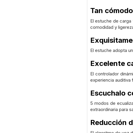
Tan cómodos
El estuche de carga t
comodidad y ligerez
Exquisitam
El estuche adopta un
Excelente c
El controlador dinám
experiencia auditiva 
Escuchalo co
5 modos de ecualizac
extraordinaria para s
Reducción de
El algoritmo de voz 