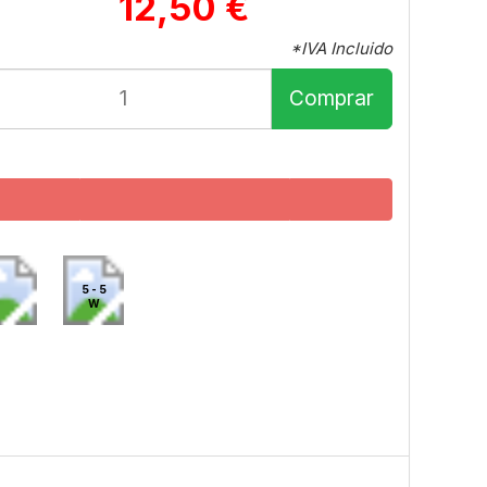
12,50 €
*IVA Incluido
Comprar
5 - 5
W