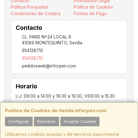
Contacto
Información Legal
Política Privacidad
Política de Cookies
Condiciones de Compra
Formas de Pago
Contacto
CL. PARIS Nº:24 LOCAL 6
41089
MONTEQUINTO
,
Sevilla
954128710
954128710
pedidosweb@inforpen.com
Horario
L-J: 09:00 a 14:00 y 16:30 a 19:30, V:09:00 a 15:30
Política de Cookies de tienda.inforpen.com
PARIS, 24, LOCAL 6, 41089, Montequinto - Dos Hermanas, SEVILLA,
Configurar
Rechazar
Aceptar Cookies
C.I.F.:ESB91914697 - Tfno.:954128710
Utilizamos cookies propias y de terceros para mejorar
HORARIO INVIERNO:
Lunes a Jueves de 09:00 a 14:00 y de 16:30 a