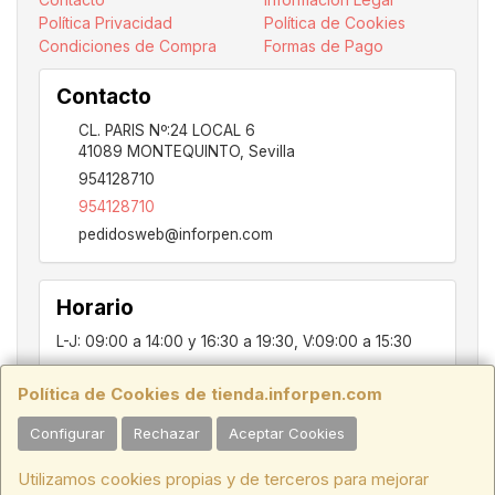
Política Privacidad
Política de Cookies
Condiciones de Compra
Formas de Pago
Contacto
CL. PARIS Nº:24 LOCAL 6
41089
MONTEQUINTO
,
Sevilla
954128710
954128710
pedidosweb@inforpen.com
Horario
L-J: 09:00 a 14:00 y 16:30 a 19:30, V:09:00 a 15:30
Política de Cookies de tienda.inforpen.com
PARIS, 24, LOCAL 6, 41089, Montequinto - Dos Hermanas, SEVILLA,
Configurar
Rechazar
Aceptar Cookies
C.I.F.:ESB91914697 - Tfno.:954128710
Utilizamos cookies propias y de terceros para mejorar
HORARIO INVIERNO:
Lunes a Jueves de 09:00 a 14:00 y de 16:30 a