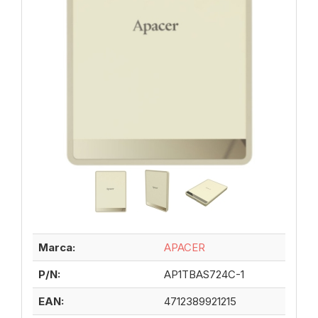
Marca:
APACER
P/N:
AP1TBAS724C-1
EAN:
4712389921215