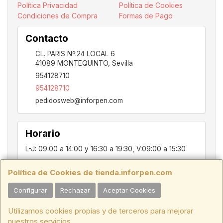
Política Privacidad
Política de Cookies
Condiciones de Compra
Formas de Pago
Contacto
CL. PARIS Nº:24 LOCAL 6
41089
MONTEQUINTO
,
Sevilla
954128710
954128710
pedidosweb@inforpen.com
Horario
L-J: 09:00 a 14:00 y 16:30 a 19:30, V:09:00 a 15:30
Política de Cookies de tienda.inforpen.com
PARIS, 24, LOCAL 6, 41089, Montequinto - Dos Hermanas, SEVILLA,
Configurar
Rechazar
Aceptar Cookies
C.I.F.:ESB91914697 - Tfno.:954128710
Utilizamos cookies propias y de terceros para mejorar
HORARIO INVIERNO:
Lunes a Jueves de 09:00 a 14:00 y de 16:30 a
nuestros servicios.
19:30. Viernes de 09:00 a 15:30.