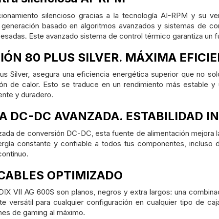
ionamiento silencioso gracias a la tecnología AI-RPM y su v
 generación basado en algoritmos avanzados y sistemas de contr
pesadas. Este avanzado sistema de control térmico garantiza un f
IÓN 80 PLUS SILVER. MÁXIMA EFICIE
us Silver, asegura una eficiencia energética superior que no s
ón de calor. Esto se traduce en un rendimiento más estable y u
ente y duradero.
A DC-DC AVANZADA. ESTABILIDAD I
ada de conversión DC-DC, esta fuente de alimentación mejora la 
ergía constante y confiable a todos tus componentes, incluso 
continuo.
 CABLES OPTIMIZADO
IX VII AG 600S son planos, negros y extra largos: una combinación
versátil para cualquier configuración en cualquier tipo de caj
ones de gaming al máximo.