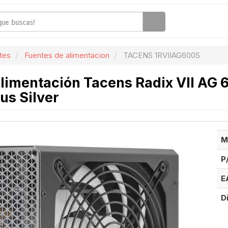
tes
Fuentes de alimentacion
TACENS 1RVIIAG600S
limentación Tacens Radix VII AG 
us Silver
M
P
E
D