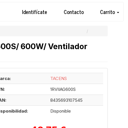
Identifícate
Contacto
Carrito
600S/ 600W/ Ventilador
arca:
TACENS
/N:
1RVIIAG600S
AN:
8435693107545
isponibilidad:
Disponible