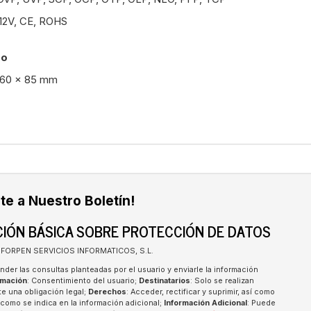
X12V, CE, ROHS
so
160 x 85 mm
te a Nuestro Boletín!
IÓN BÁSICA SOBRE PROTECCIÓN DE DATOS
INFORPEN SERVICIOS INFORMATICOS, S.L.
nder las consultas planteadas por el usuario y enviarle la información
imación
: Consentimiento del usuario;
Destinatarios
: Solo se realizan
te una obligación legal;
Derechos
: Acceder, rectificar y suprimir, así como
como se indica en la información adicional;
Información Adicional
: Puede