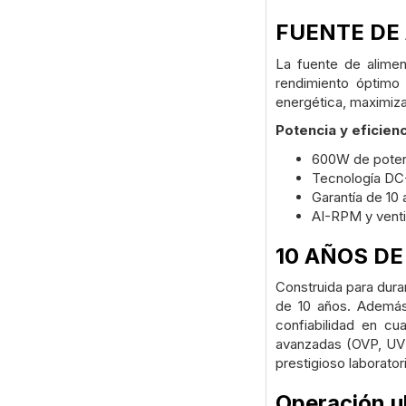
FUENTE DE 
La fuente de alime
rendimiento óptimo
energética, maximiza 
Potencia y eficien
600W de poten
Tecnología D
Garantía de 10 
AI-RPM y vent
10 AÑOS DE
Construida para dura
de 10 años. Además
confiabilidad en cu
avanzadas (OVP, UVP
prestigioso laborato
Operación u