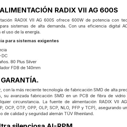
ALIMENTACIÓN RADIX VII AG 600S
ntación RADIX VII AG 600S ofrece 600W de potencia con tec
 para sistemas de alta demanda. Con una eficiencia digita
el uso de la energía.
cia para sistemas exigentes
cia
C-DC
años. 80 Plus Silver
ilador FDB de 140mm
 GARANTÍA.
r, con la más reciente tecnología de fabricación SMD de alta pre
, su avanzada fabricación SMD en un PCB de fibra de vidrio 
alquier circunstancia. La fuente de alimentación RADIX VII 
, OCP, OTP, OPP, OLP, SCP, NLO, PFP y TCP), asegurando un fu
rio de calidad y seguridad alemán TÜV Rheinland.
ltra silenciosa AI-RPM