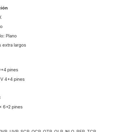
ción
X
jo
o: Plano
 extra largos
0+4 pines
2V 4+4 pines
3
x 6+2 pines
OVP, UVP, SCP, OCP, OTP, OLP, NLO, PFP, TCP