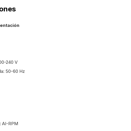
iones
mentación
200-240 V
da: 50-60 Hz
d: AI-RPM