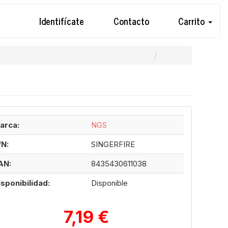
Identifícate
Contacto
Carrito
arca:
NGS
/N:
SINGERFIRE
AN:
8435430611038
isponibilidad:
Disponible
7,19 €