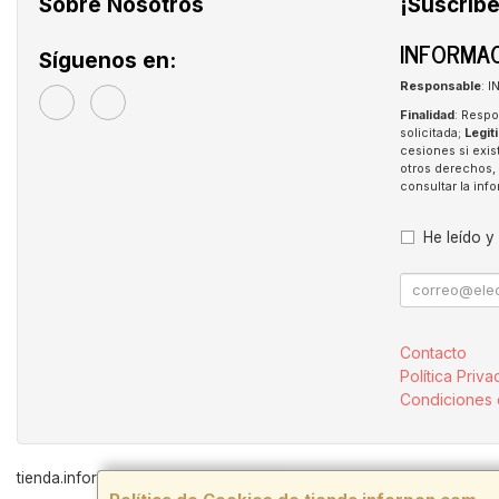
Sobre Nosotros
¡Suscríbe
INFORMAC
Síguenos en:
Responsable
: 
Finalidad
: Respo
solicitada;
Legit
cesiones si exis
otros derechos, 
consultar la in
He leído y
Contacto
Política Priva
Condiciones
tienda.inforpen.com © 2026