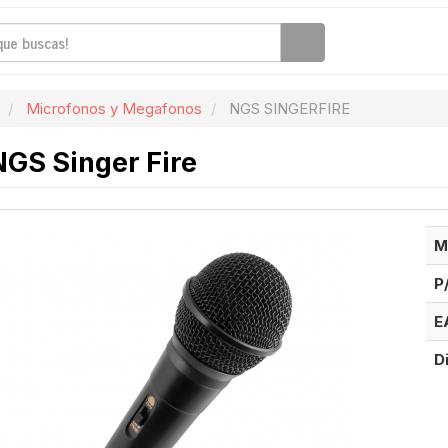
Microfonos y Megafonos
NGS SINGERFIRE
GS Singer Fire
M
P
E
D