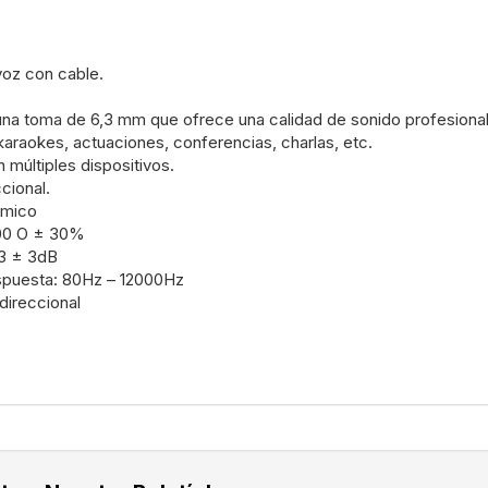
oz con cable.
na toma de 6,3 mm que ofrece una calidad de sonido profesional
karaokes, actuaciones, conferencias, charlas, etc.
 múltiples dispositivos.
cional.
ámico
00 O ± 30%
73 ± 3dB
puesta: 80Hz – 12000Hz
direccional