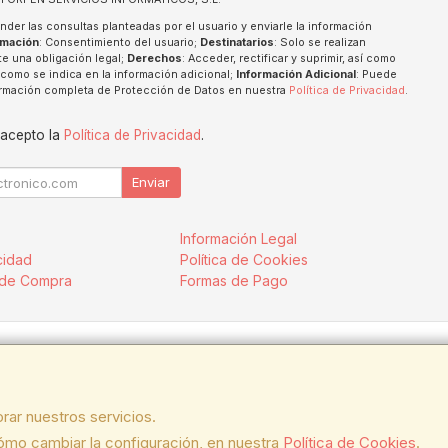
nder las consultas planteadas por el usuario y enviarle la información
imación
: Consentimiento del usuario;
Destinatarios
: Solo se realizan
te una obligación legal;
Derechos
: Acceder, rectificar y suprimir, así como
como se indica en la información adicional;
Información Adicional
: Puede
formación completa de Protección de Datos en nuestra
Política de Privacidad
.
 acepto la
Política de Privacidad
.
Enviar
Información Legal
cidad
Política de Cookies
 de Compra
Formas de Pago
.:ESB91914697 - Tfno.:954128710
. Viernes de 09:00 a 15:30.
rar nuestros servicios.
mo cambiar la configuración, en nuestra
Política de Cookies
.
 14:30.