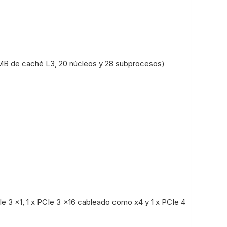
3 MB de caché L3, 20 núcleos y 28 subprocesos)
e 3 x1, 1 x PCIe 3 x16 cableado como x4 y 1 x PCIe 4