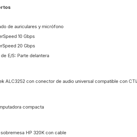
ertos
do de auriculares y micrófono
erSpeed 10 Gbps
erSpeed 20 Gbps
 de E/S: Parte delantera
ek ALC3252 con conector de audio universal compatible con C
omputadora compacta
e sobremesa HP 320K con cable