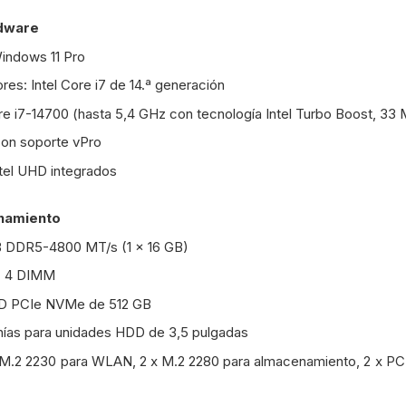
rdware
Windows 11 Pro
res: Intel Core i7 de 14.ª generación
re i7-14700 (hasta 5,4 GHz con tecnología Intel Turbo Boost, 3
con soporte vPro
ntel UHD integrados
namiento
 DDR5-4800 MT/s (1 x 16 GB)
: 4 DIMM
D PCIe NVMe de 512 GB
ahías para unidades HDD de 3,5 pulgadas
x M.2 2230 para WLAN, 2 x M.2 2280 para almacenamiento, 2 x PCI