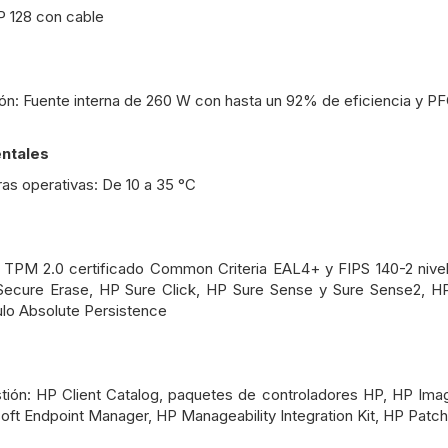
P 128 con cable
ón: Fuente interna de 260 W con hasta un 92% de eficiencia y PF
ntales
as operativas: De 10 a 35 °C
: TPM 2.0 certificado Common Criteria EAL4+ y FIPS 140-2 nive
ecure Erase, HP Sure Click, HP Sure Sense y Sure Sense2, HP
o Absolute Persistence
ión: HP Client Catalog, paquetes de controladores HP, HP Image
ft Endpoint Manager, HP Manageability Integration Kit, HP Patc