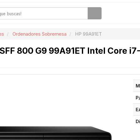
es
Ordenadores Sobremesa
HP 99A91ET
 SFF 800 G9 99A91ET Intel Core i
M
P
E
D