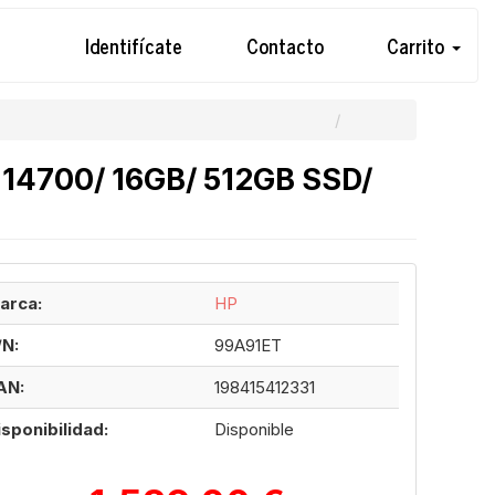
Identifícate
Contacto
Carrito
7-14700/ 16GB/ 512GB SSD/
arca:
HP
/N:
99A91ET
AN:
198415412331
isponibilidad:
Disponible