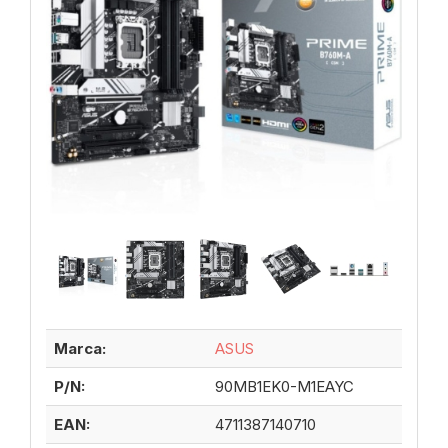
Marca:
ASUS
P/N:
90MB1EK0-M1EAYC
EAN:
4711387140710