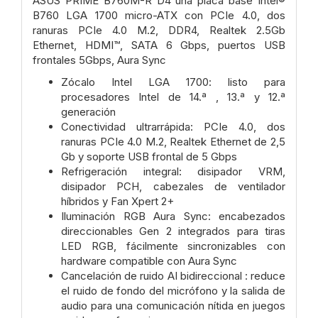
ASUS PRIME B760M-R D4 una placa base Intel®
B760 LGA 1700 micro-ATX con PCIe 4.0, dos
ranuras PCIe 4.0 M.2, DDR4, Realtek 2.5Gb
Ethernet, HDMI™, SATA 6 Gbps, puertos USB
frontales 5Gbps, Aura Sync
Zócalo Intel LGA 1700: listo para
procesadores Intel de 14.ª , 13.ª y 12.ª
generación
Conectividad ultrarrápida: PCIe 4.0, dos
ranuras PCIe 4.0 M.2, Realtek Ethernet de 2,5
Gb y soporte USB frontal de 5 Gbps
Refrigeración integral: disipador VRM,
disipador PCH, cabezales de ventilador
híbridos y Fan Xpert 2+
Iluminación RGB Aura Sync: encabezados
direccionables Gen 2 integrados para tiras
LED RGB, fácilmente sincronizables con
hardware compatible con Aura Sync
Cancelación de ruido AI bidireccional : reduce
el ruido de fondo del micrófono y la salida de
audio para una comunicación nítida en juegos