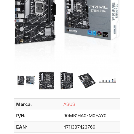
Marca:
ASUS
P/N:
90MB1HA0-M0EAY0
EAN:
4711387423769