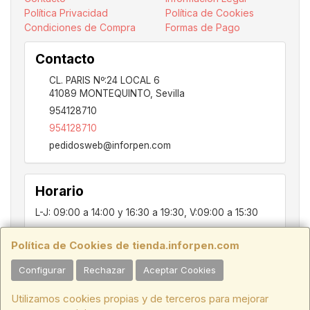
Política Privacidad
Política de Cookies
Condiciones de Compra
Formas de Pago
Contacto
CL. PARIS Nº:24 LOCAL 6
41089
MONTEQUINTO
,
Sevilla
954128710
954128710
pedidosweb@inforpen.com
Horario
L-J: 09:00 a 14:00 y 16:30 a 19:30, V:09:00 a 15:30
Política de Cookies de tienda.inforpen.com
PARIS, 24, LOCAL 6, 41089, Montequinto - Dos Hermanas, SEVILLA,
Configurar
Rechazar
Aceptar Cookies
C.I.F.:ESB91914697 - Tfno.:954128710
Utilizamos cookies propias y de terceros para mejorar
HORARIO INVIERNO:
Lunes a Jueves de 09:00 a 14:00 y de 16:30 a