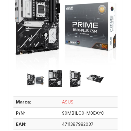
Marca:
ASUS
P/N:
90MB1LC0-M0EAYC
EAN:
4711387982037