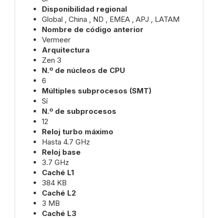
Disponibilidad regional
Global , China , ND , EMEA , APJ , LATAM
Nombre de código anterior
Vermeer
Arquitectura
Zen 3
N.º de núcleos de CPU
6
Múltiples subprocesos (SMT)
Sí
N.º de subprocesos
12
Reloj turbo máximo
Hasta 4.7 GHz
Reloj base
3.7 GHz
Caché L1
384 KB
Caché L2
3 MB
Caché L3