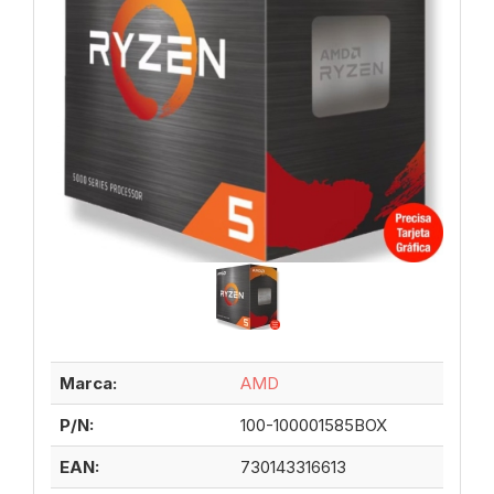
Marca:
AMD
P/N:
100-100001585BOX
EAN:
730143316613