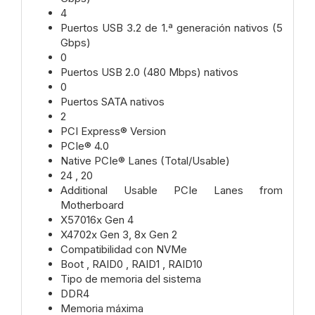
4
Puertos USB 3.2 de 1.ª generación nativos (5
Gbps)
0
Puertos USB 2.0 (480 Mbps) nativos
0
Puertos SATA nativos
2
PCI Express® Version
PCIe® 4.0
Native PCIe® Lanes (Total/Usable)
24 , 20
Additional Usable PCIe Lanes from
Motherboard
X57016x Gen 4
X4702x Gen 3, 8x Gen 2
Compatibilidad con NVMe
Boot , RAID0 , RAID1 , RAID10
Tipo de memoria del sistema
DDR4
Memoria máxima