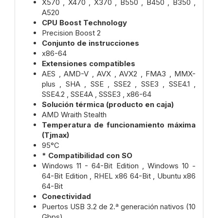
X570 , X470 , X370 , B550 , B450 , B350 ,
A520
CPU Boost Technology
Precision Boost 2
Conjunto de instrucciones
x86-64
Extensiones compatibles
AES , AMD-V , AVX , AVX2 , FMA3 , MMX-
plus , SHA , SSE , SSE2 , SSE3 , SSE4.1 ,
SSE4.2 , SSE4A , SSSE3 , x86-64
Solución térmica (producto en caja)
AMD Wraith Stealth
Temperatura de funcionamiento máxima
(Tjmax)
95°C
* Compatibilidad con SO
Windows 11 - 64-Bit Edition , Windows 10 -
64-Bit Edition , RHEL x86 64-Bit , Ubuntu x86
64-Bit
Conectividad
Puertos USB 3.2 de 2.ª generación nativos (10
Gbps)