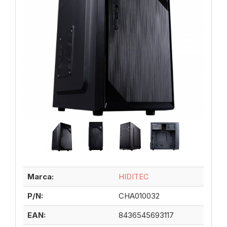
Marca:
HIDITEC
P/N:
CHA010032
EAN:
8436545693117