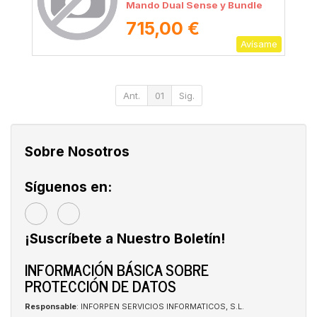
Mando Dual Sense y Bundle
Fortnite Flowering Chaos/
715,00 €
Chassis E
Avísame
Ant.
01
Sig.
Sobre Nosotros
Síguenos en:
¡Suscríbete a Nuestro Boletín!
INFORMACIÓN BÁSICA SOBRE
PROTECCIÓN DE DATOS
Responsable
: INFORPEN SERVICIOS INFORMATICOS, S.L.