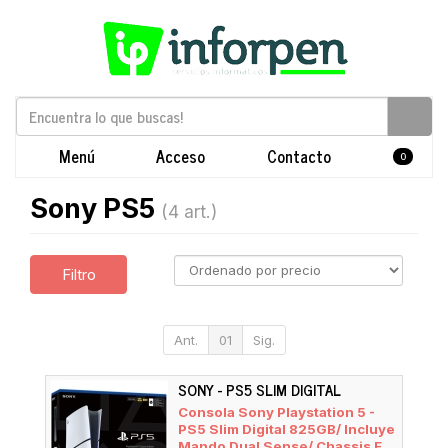
Menú
Acceso
Contacto
0
Sony PS5
(4 art.)
Filtro
Ant.
01
Sig.
SONY - PS5 SLIM DIGITAL
Consola Sony Playstation 5 -
PS5 Slim Digital 825GB/ Incluye
Mando Dual Sense/ Chassis E