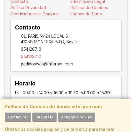
Contacto
Información Legal
Política Privacidad
Política de Cookies
Condiciones de Compra
Formas de Pago
Contacto
CL. PARIS Nº:24 LOCAL 6
41089
MONTEQUINTO
,
Sevilla
954128710
954128710
pedidosweb@inforpen.com
Horario
L-J: 09:00 a 14:00 y 16:30 a 19:30, V:09:00 a 15:30
Política de Cookies de tienda.inforpen.com
PARIS, 24, LOCAL 6, 41089, Montequinto - Dos Hermanas, SEVILLA,
Configurar
Rechazar
Aceptar Cookies
C.I.F.:ESB91914697 - Tfno.:954128710
Utilizamos cookies propias y de terceros para mejorar
HORARIO INVIERNO:
Lunes a Jueves de 09:00 a 14:00 y de 16:30 a