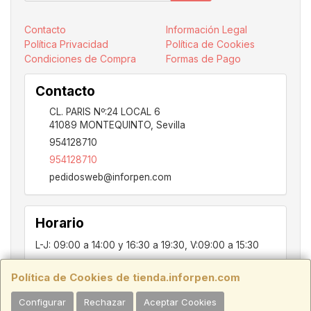
Contacto
Información Legal
Política Privacidad
Política de Cookies
Condiciones de Compra
Formas de Pago
Contacto
CL. PARIS Nº:24 LOCAL 6
41089
MONTEQUINTO
,
Sevilla
954128710
954128710
pedidosweb@inforpen.com
Horario
L-J: 09:00 a 14:00 y 16:30 a 19:30, V:09:00 a 15:30
Política de Cookies de tienda.inforpen.com
PARIS, 24, LOCAL 6, 41089, Montequinto - Dos Hermanas, SEVILLA,
Configurar
Rechazar
Aceptar Cookies