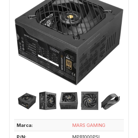
Marca:
MARS GAMING
P/N:
MPB1000PSI