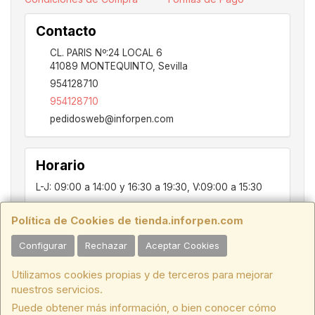
Contacto
CL. PARIS Nº:24 LOCAL 6
41089
MONTEQUINTO
,
Sevilla
954128710
954128710
pedidosweb@inforpen.com
Horario
L-J: 09:00 a 14:00 y 16:30 a 19:30, V:09:00 a 15:30
Política de Cookies de tienda.inforpen.com
PARIS, 24, LOCAL 6, 41089, Montequinto - Dos Hermanas, SEVILLA,
Configurar
Rechazar
Aceptar Cookies
C.I.F.:ESB91914697 - Tfno.:954128710
Utilizamos cookies propias y de terceros para mejorar
HORARIO INVIERNO:
Lunes a Jueves de 09:00 a 14:00 y de 16:30 a
nuestros servicios.
19:30. Viernes de 09:00 a 15:30.
Puede obtener más información, o bien conocer cómo
HORARIO VERANO:
Lunes a Jueves de 07:00 a 15:00
. Viernes de