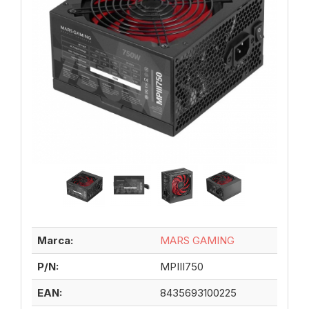
Marca:
MARS GAMING
P/N:
MPIII750
EAN:
8435693100225