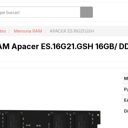
tes
Memoria RAM
APACER ES.16G21.GSH
M Apacer ES.16G21.GSH 16GB/ DD
M
P
E
D