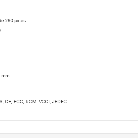
e 260 pines
z
30 mm
HS, CE, FCC, RCM, VCCI, JEDEC