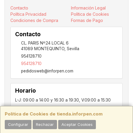
Contacto
Información Legal
Política Privacidad
Política de Cookies
Condiciones de Compra
Formas de Pago
Contacto
CL. PARIS Nº:24 LOCAL 6
41089
MONTEQUINTO
,
Sevilla
954128710
954128710
pedidosweb@inforpen.com
Horario
L-J: 09:00 a 14:00 y 16:30 a 19:30, V:09:00 a 15:30
Política de Cookies de tienda.inforpen.com
PARIS, 24, LOCAL 6, 41089, Montequinto - Dos Hermanas, SEVILLA,
Configurar
Rechazar
Aceptar Cookies
C.I.F.:ESB91914697 - Tfno.:954128710