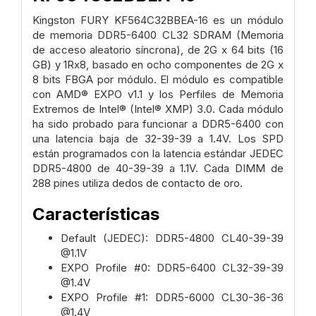
Kingston FURY KF564C32BBEA-16 es un módulo
de memoria DDR5-6400 CL32 SDRAM (Memoria
de acceso aleatorio síncrona), de 2G x 64 bits (16
GB) y 1Rx8, basado en ocho componentes de 2G x
8 bits FBGA por módulo. El módulo es compatible
con AMD® EXPO v1.1 y los Perfiles de Memoria
Extremos de Intel® (Intel® XMP) 3.0. Cada módulo
ha sido probado para funcionar a DDR5-6400 con
una latencia baja de 32-39-39 a 1.4V. Los SPD
están programados con la latencia estándar JEDEC
DDR5-4800 de 40-39-39 a 1.1V. Cada DIMM de
288 pines utiliza dedos de contacto de oro.
Características
Default (JEDEC): DDR5-4800 CL40-39-39
@1.1V
EXPO Profile #0: DDR5-6400 CL32-39-39
@1.4V
EXPO Profile #1: DDR5-6000 CL30-36-36
@1.4V