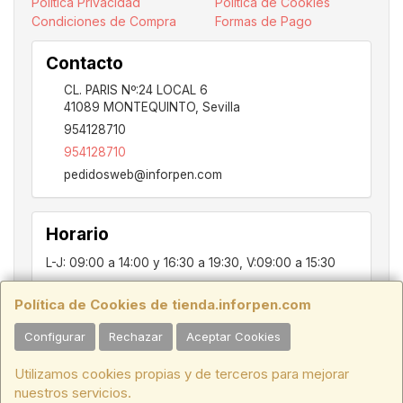
Política Privacidad
Política de Cookies
Condiciones de Compra
Formas de Pago
Contacto
CL. PARIS Nº:24 LOCAL 6
41089
MONTEQUINTO
,
Sevilla
954128710
954128710
pedidosweb@inforpen.com
Horario
L-J: 09:00 a 14:00 y 16:30 a 19:30, V:09:00 a 15:30
Política de Cookies de tienda.inforpen.com
PARIS, 24, LOCAL 6, 41089, Montequinto - Dos Hermanas, SEVILLA,
Configurar
Rechazar
Aceptar Cookies
C.I.F.:ESB91914697 - Tfno.:954128710
Utilizamos cookies propias y de terceros para mejorar
HORARIO INVIERNO:
Lunes a Jueves de 09:00 a 14:00 y de 16:30 a
nuestros servicios.
19:30. Viernes de 09:00 a 15:30.