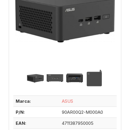
Marca:
ASUS
P/N:
90AR00Q2-M000A0
EAN:
4711387950005