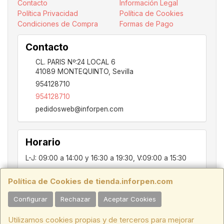
Contacto
Información Legal
Política Privacidad
Política de Cookies
Condiciones de Compra
Formas de Pago
Contacto
CL. PARIS Nº:24 LOCAL 6
41089
MONTEQUINTO
,
Sevilla
954128710
954128710
pedidosweb@inforpen.com
Horario
L-J: 09:00 a 14:00 y 16:30 a 19:30, V:09:00 a 15:30
Política de Cookies de tienda.inforpen.com
PARIS, 24, LOCAL 6, 41089, Montequinto - Dos Hermanas, SEVILLA,
Configurar
Rechazar
Aceptar Cookies
C.I.F.:ESB91914697 - Tfno.:954128710
Utilizamos cookies propias y de terceros para mejorar
HORARIO INVIERNO:
Lunes a Jueves de 09:00 a 14:00 y de 16:30 a