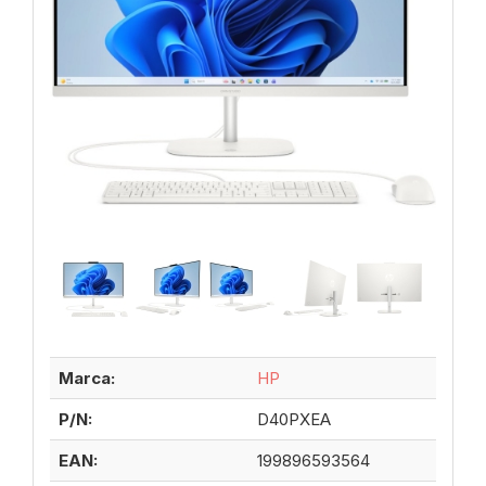
Marca:
HP
P/N:
D40PXEA
EAN:
199896593564