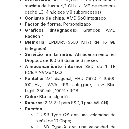
máxima de hasta 4,3 GHz, 4 MB de memoria
caché L3, 4 núcleos y 8 subprocesos)
Conjunto de chips:
AMD SoC integrado
Factor de forma:
Personalizado
Gráficos (integrados):
Gráficos AMD
Radeon™
Memoria:
LPDDR5-5500 MT/s de 16 GB
(integrada)
Servicio en la nube:
Almacenamiento en
Dropbox de 100 GB durante 3 meses
Almacenamiento interno:
SSD de 1 TB
PCIe® NVMe™ M.2
Pantalla:
27" diagonal, FHD (1920 x 1080),
100 Hz, UWVA, IPS, anti-glare, Low Blue
Light, 350 nits, 100% sRGB
Color:
Blanco algodón
Ranuras:
2 M.2 (1 para SSD, 1 para WLAN)
Puertos:
2 USB Type-C® con una velocidad de
señal de 10 Gbps;
1 USB Type-A con una velocidad de