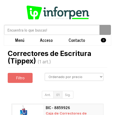
Menú
Acceso
Contacto
0
Correctores de Escritura
(Tippex)
(1 art.)
Filtro
Ant.
01
Sig.
BIC - 8859926
Caja de Correctores de