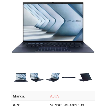
Marca:
ASUS
P/N:
90NX05W1-M02ZB0