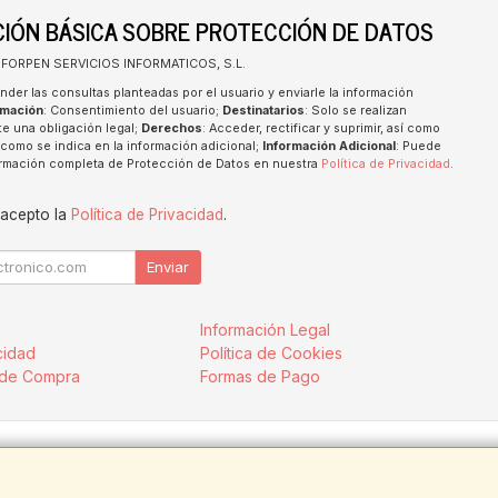
IÓN BÁSICA SOBRE PROTECCIÓN DE DATOS
INFORPEN SERVICIOS INFORMATICOS, S.L.
nder las consultas planteadas por el usuario y enviarle la información
imación
: Consentimiento del usuario;
Destinatarios
: Solo se realizan
te una obligación legal;
Derechos
: Acceder, rectificar y suprimir, así como
como se indica en la información adicional;
Información Adicional
: Puede
formación completa de Protección de Datos en nuestra
Política de Privacidad
.
 acepto la
Política de Privacidad
.
Enviar
Información Legal
cidad
Política de Cookies
 de Compra
Formas de Pago
.:ESB91914697 - Tfno.:954128710