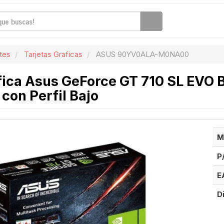
tes
Tarjetas Graficas
ASUS 90YV0ALA-M0NA00
áfica Asus GeForce GT 710 SL EVO
con Perfil Bajo
M
P
E
D