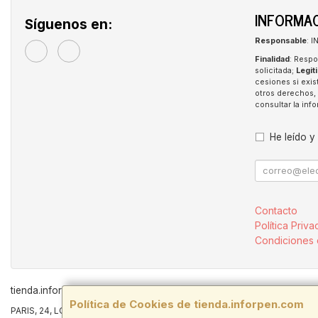
INFORMAC
Síguenos en:
Responsable
: 
Finalidad
: Respo
solicitada;
Legit
cesiones si exis
otros derechos, 
consultar la in
He leído y
Contacto
Política Priva
Condiciones
tienda.inforpen.com © 2026
Política de Cookies de tienda.inforpen.com
PARIS, 24, LOCAL 6, 41089, Montequinto - Dos Hermanas, SEVILLA, C.I.F