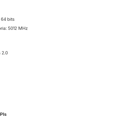
 64 bits
ria: 5012 MHz
 2.0
PIs