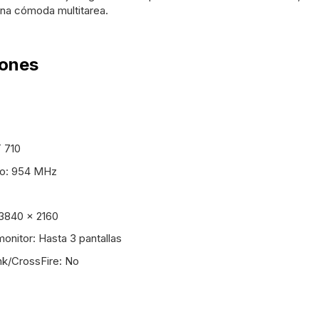
na cómoda multitarea.
iones
 710
eo: 954 MHz
3840 x 2160
onitor: Hasta 3 pantallas
nk/CrossFire: No