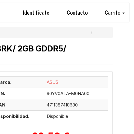
Identifícate
Contacto
Carrito
 BRK/ 2GB GDDR5/
arca:
ASUS
/N:
90YV0ALA-M0NA00
AN:
4711387418680
isponibilidad:
Disponible