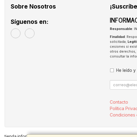
Sobre Nosotros
¡Suscríbe
INFORMAC
Síguenos en:
Responsable
: 
Finalidad
: Respo
solicitada;
Legit
cesiones si exis
otros derechos, 
consultar la in
He leído y
Contacto
Política Priva
Condiciones
tienda.inforpen.com © 2026