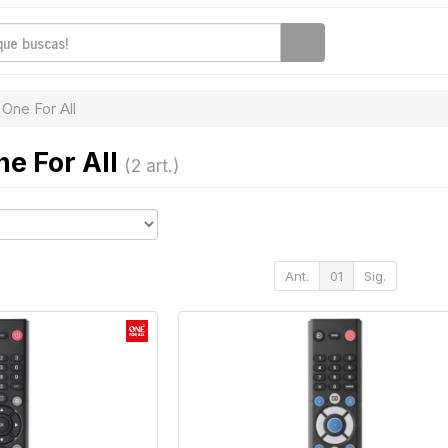
One For All
ne For All
(2 art.)
Ant.
01
Sig.