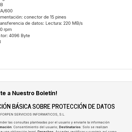
TB
ATA/600
imentación: conector de 15 pines
ransferencia de datos: Lectura: 220 MB/s
00 rpm
tor: 4096 Byte
B
te a Nuestro Boletín!
IÓN BÁSICA SOBRE PROTECCIÓN DE DATOS
INFORPEN SERVICIOS INFORMATICOS, S.L.
nder las consultas planteadas por el usuario y enviarle la información
imación
: Consentimiento del usuario;
Destinatarios
: Solo se realizan
te una obligación legal;
Derechos
: Acceder, rectificar y suprimir, así como