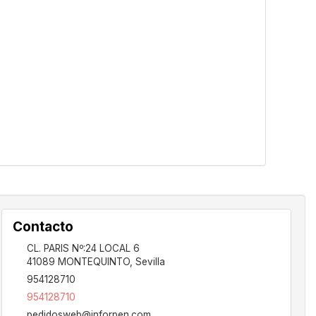
Contacto
CL. PARIS Nº:24 LOCAL 6
41089
MONTEQUINTO
,
Sevilla
954128710
954128710
pedidosweb@inforpen.com