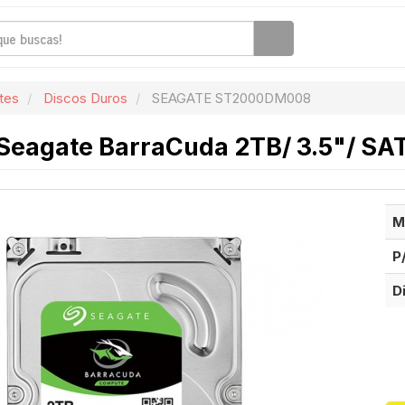
tes
Discos Duros
SEAGATE ST2000DM008
Seagate BarraCuda 2TB/ 3.5"/ SAT
M
P
D