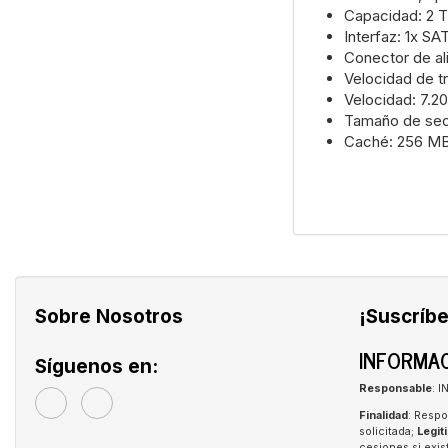
Capacidad: 2 
Interfaz: 1x S
Conector de al
Velocidad de t
Velocidad: 7.2
Tamaño de sec
Caché: 256 M
Sobre Nosotros
¡Suscríbe
INFORMAC
Síguenos en:
Responsable
: 
Finalidad
: Respo
solicitada;
Legit
cesiones si exis