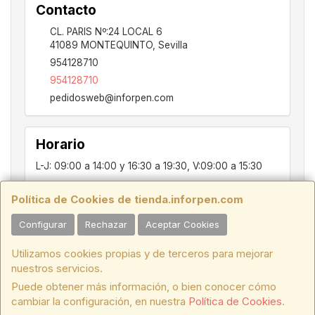
Contacto
CL. PARIS Nº:24 LOCAL 6
41089
MONTEQUINTO
,
Sevilla
954128710
954128710
pedidosweb@inforpen.com
Horario
L-J: 09:00 a 14:00 y 16:30 a 19:30, V:09:00 a 15:30
Política de Cookies de tienda.inforpen.com
PARIS, 24, LOCAL 6, 41089, Montequinto - Dos Hermanas, SEVILLA,
Configurar
Rechazar
Aceptar Cookies
C.I.F.:ESB91914697 - Tfno.:954128710
Utilizamos cookies propias y de terceros para mejorar
HORARIO INVIERNO:
Lunes a Jueves de 09:00 a 14:00 y de 16:30 a
nuestros servicios.
19:30. Viernes de 09:00 a 15:30.
Puede obtener más información, o bien conocer cómo
HORARIO VERANO:
Lunes a Jueves de 07:00 a 15:00
. Viernes de
cambiar la configuración, en nuestra
Política de Cookies
.
08:00 a 14:30.