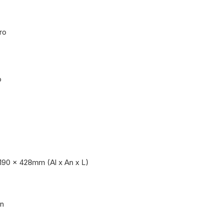
ro
o
190 x 428mm (Al x An x L)
ón