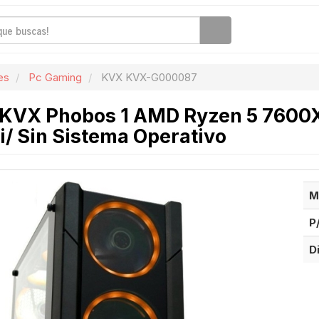
es
Pc Gaming
KVX KVX-G000087
KVX Phobos 1 AMD Ryzen 5 7600X
/ Sin Sistema Operativo
M
P
D