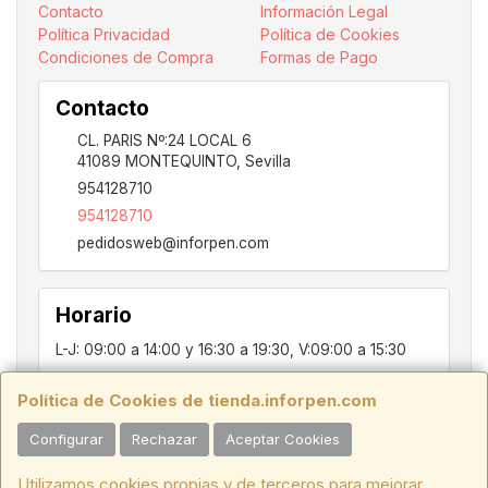
Contacto
Información Legal
Política Privacidad
Política de Cookies
Condiciones de Compra
Formas de Pago
Contacto
CL. PARIS Nº:24 LOCAL 6
41089
MONTEQUINTO
,
Sevilla
954128710
954128710
pedidosweb@inforpen.com
Horario
L-J: 09:00 a 14:00 y 16:30 a 19:30, V:09:00 a 15:30
Política de Cookies de tienda.inforpen.com
PARIS, 24, LOCAL 6, 41089, Montequinto - Dos Hermanas, SEVILLA,
Configurar
Rechazar
Aceptar Cookies
C.I.F.:ESB91914697 - Tfno.:954128710
Utilizamos cookies propias y de terceros para mejorar
HORARIO INVIERNO:
Lunes a Jueves de 09:00 a 14:00 y de 16:30 a