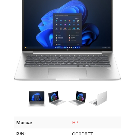
Marca:
HP
P/N:
CQ0D8ET