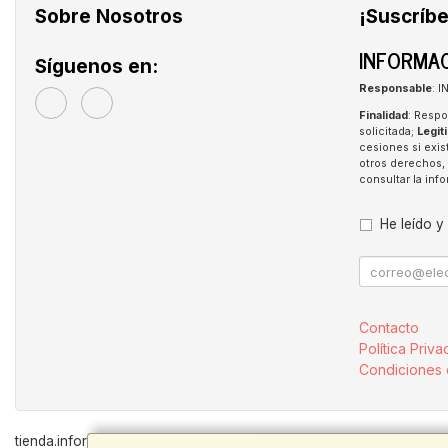
Sobre Nosotros
¡Suscríbe
INFORMAC
Síguenos en:
Responsable
: 
Finalidad
: Respo
solicitada;
Legit
cesiones si exis
otros derechos, 
consultar la in
He leído y
Contacto
Política Priva
Condiciones
tienda.inforpen.com © 2026