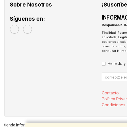
Sobre Nosotros
¡Suscríbe
INFORMAC
Síguenos en:
Responsable
: 
Finalidad
: Respo
solicitada;
Legit
cesiones si exis
otros derechos, 
consultar la in
He leído y
Contacto
Política Priva
Condiciones
tienda.inforpen.com © 2026