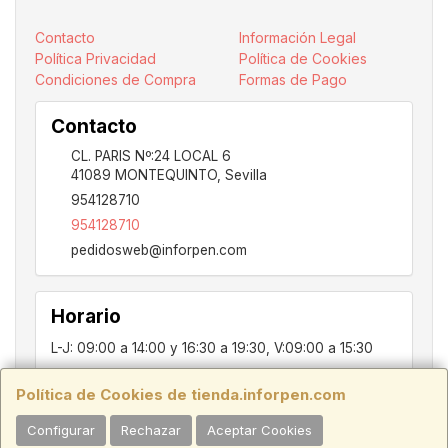
Contacto
Información Legal
Política Privacidad
Política de Cookies
Condiciones de Compra
Formas de Pago
Contacto
CL. PARIS Nº:24 LOCAL 6
41089
MONTEQUINTO
,
Sevilla
954128710
954128710
pedidosweb@inforpen.com
Horario
L-J: 09:00 a 14:00 y 16:30 a 19:30, V:09:00 a 15:30
Política de Cookies de tienda.inforpen.com
PARIS, 24, LOCAL 6, 41089, Montequinto - Dos Hermanas, SEVILLA,
Configurar
Rechazar
Aceptar Cookies
C.I.F.:ESB91914697 - Tfno.:954128710