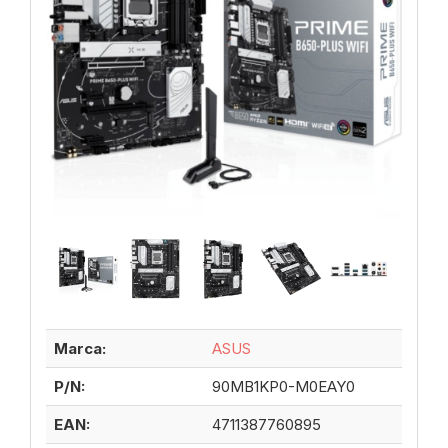
Marca:
ASUS
P/N:
90MB1KP0-M0EAY0
EAN:
4711387760895