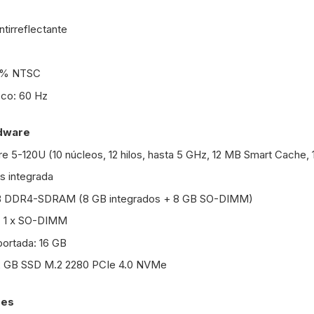
tirreflectante
45% NTSC
sco: 60 Hz
rdware
re 5-120U (10 núcleos, 12 hilos, hasta 5 GHz, 12 MB Smart Cache
cs integrada
B DDR4-SDRAM (8 GB integrados + 8 GB SO-DIMM)
: 1 x SO-DIMM
ortada: 16 GB
2 GB SSD M.2 2280 PCIe 4.0 NVMe
des