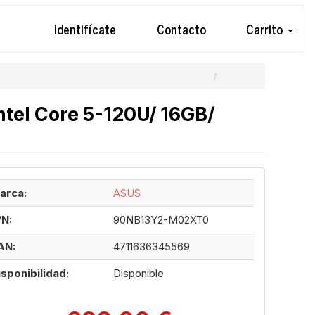
Identifícate
Contacto
Carrito
tel Core 5-120U/ 16GB/
arca:
ASUS
/N:
90NB13Y2-M02XT0
AN:
4711636345569
isponibilidad:
Disponible