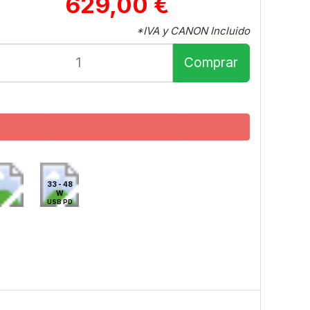
629,00 €
*IVA y CANON Incluido
Comprar
33 - 48
W
USB PD