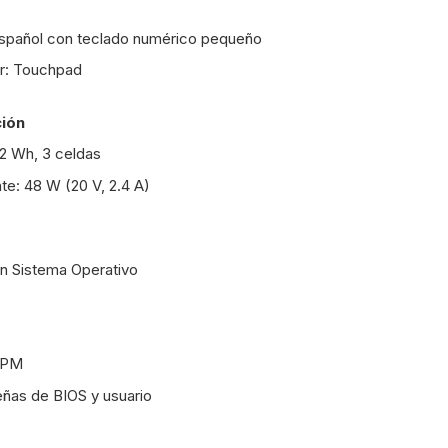
pañol con teclado numérico pequeño
or: Touchpad
ción
 42 Wh, 3 celdas
te: 48 W (20 V, 2.4 A)
in Sistema Operativo
 TPM
eñas de BIOS y usuario