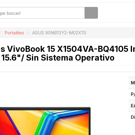
Portatiles
ASUS 90NB13Y2-M02XT0
us VivoBook 15 X1504VA-BQ4105 In
15.6"/ Sin Sistema Operativo
M
P
E
D